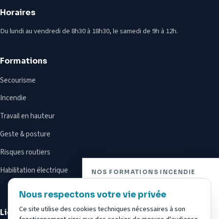
Horaires
Du lundi au vendredi de 8h30 à 18h30, le samedi de 9h à 12h.
Formations
Secourisme
Incendie
Travail en hauteur
Geste & posture
Risques routiers
Habilitation électrique
NOS FORMATIONS INCENDIE
Vue d’ensemble
Nous respectons votre vie privée
Ce site utilise des cookies techniques nécessaires à son
Liens utiles
Équipier de Première