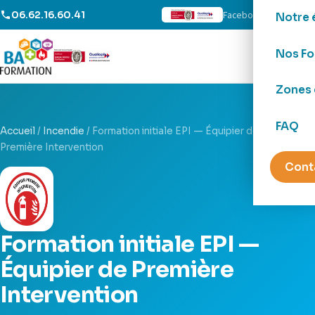
Facebook
LinkedIn
06.62.16.60.41
Notre 
Nos Fo
Zones 
FAQ
Accueil
/
Incendie
/
Formation initiale EPI — Équipier de
Première Intervention
Cont
Formation initiale EPI —
Équipier de Première
Intervention