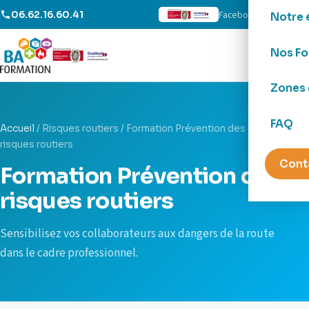
Facebook
LinkedIn
06.62.16.60.41
Notre 
Nos Fo
Zones 
FAQ
Accueil
/
Risques routiers
/
Formation Prévention des
risques routiers
Cont
Formation Prévention des
risques routiers
Sensibilisez vos collaborateurs aux dangers de la route
dans le cadre professionnel.