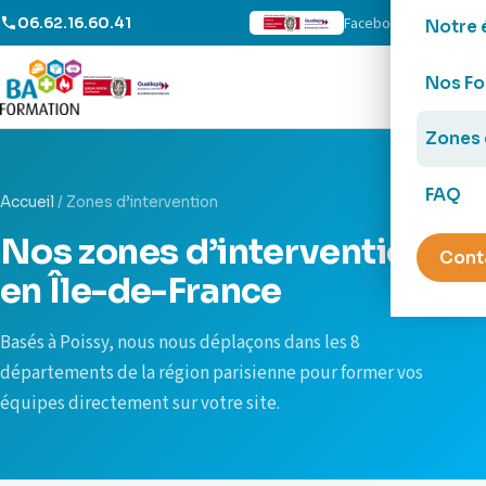
Facebook
LinkedIn
06.62.16.60.41
Notre 
Nos Fo
Zones 
FAQ
Accueil
/
Zones d’intervention
Nos zones d’intervention
Cont
en Île-de-France
Basés à Poissy, nous nous déplaçons dans les 8
départements de la région parisienne pour former vos
équipes directement sur votre site.